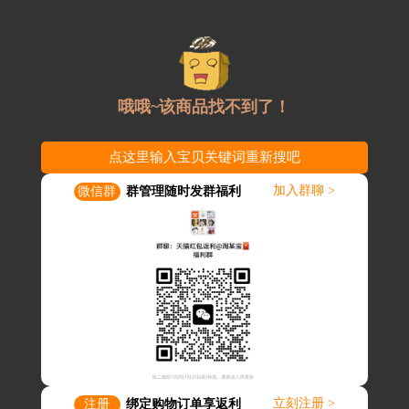
淘某宝
-
搜淘宝
- 详情
哦哦~该商品找不到了！
点这里输入宝贝关键词重新搜吧
加入群聊 >
微信群
群管理随时发群福利
立刻注册 >
注册
绑定购物订单享返利